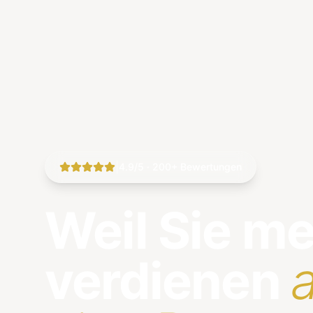
|
4.9/5 · 200+ Bewertungen
Weil Sie m
verdienen
a