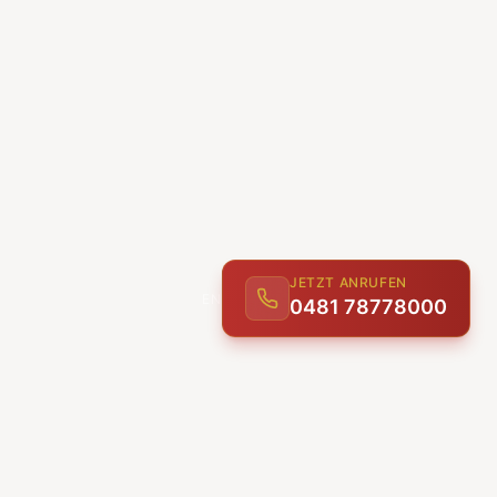
JETZT ANRUFEN
0481 78778000
ENTDECKEN
UNSERE LEISTUNGEN