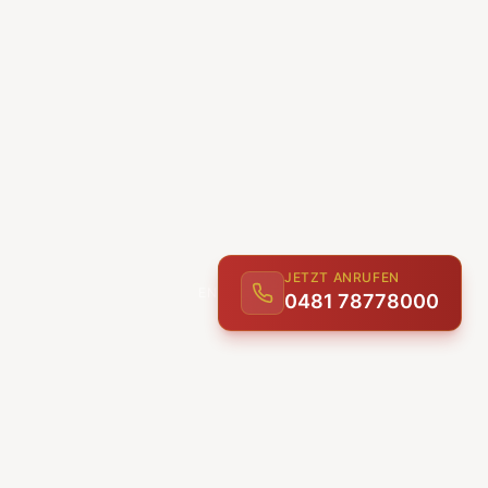
JETZT ANRUFEN
0481 78778000
ENTDECKEN
UNSERE LEISTUNGEN