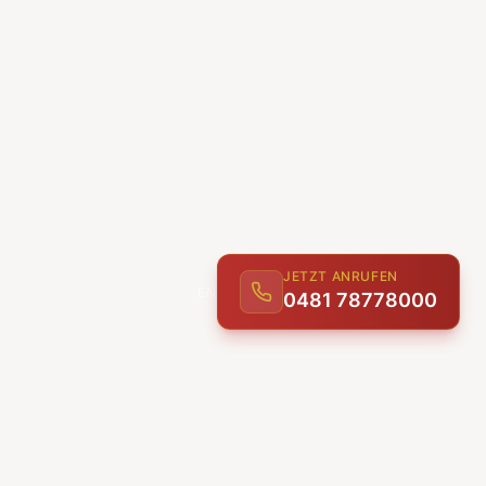
JETZT ANRUFEN
0481 78778000
ENTDECKEN
UNSERE LEISTUNGEN