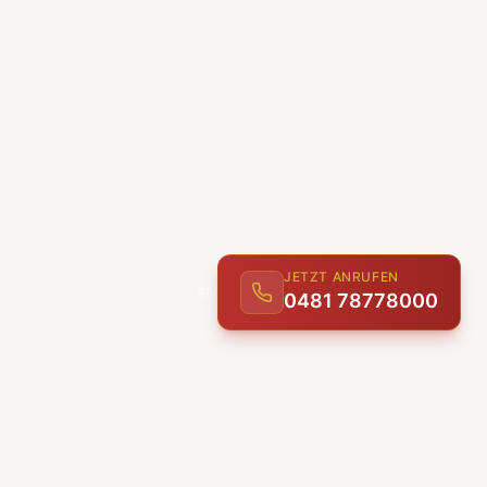
JETZT ANRUFEN
0481 78778000
ENTDECKEN
UNSERE LEISTUNGEN