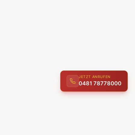
JETZT ANRUFEN
ENTDECKEN
0481 78778000
UNSERE LEISTUNGEN