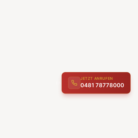
JETZT ANRUFEN
0481 78778000
ENTDECKEN
UNSERE LEISTUNGEN