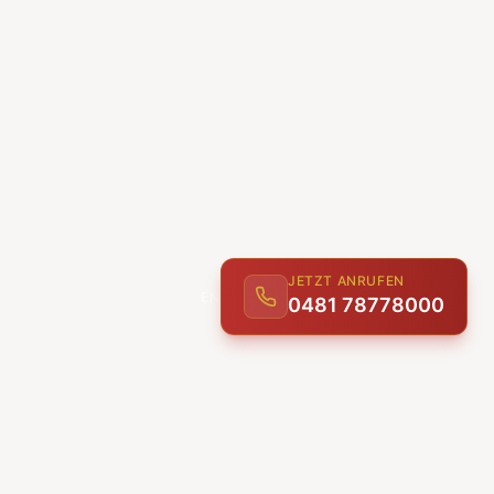
JETZT ANRUFEN
0481 78778000
ENTDECKEN
UNSERE LEISTUNGEN