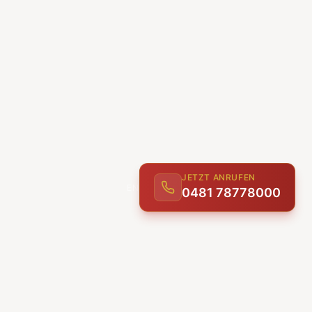
JETZT ANRUFEN
0481 78778000
ENTDECKEN
UNSERE LEISTUNGEN