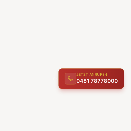
JETZT ANRUFEN
0481 78778000
ENTDECKEN
UNSERE LEISTUNGEN