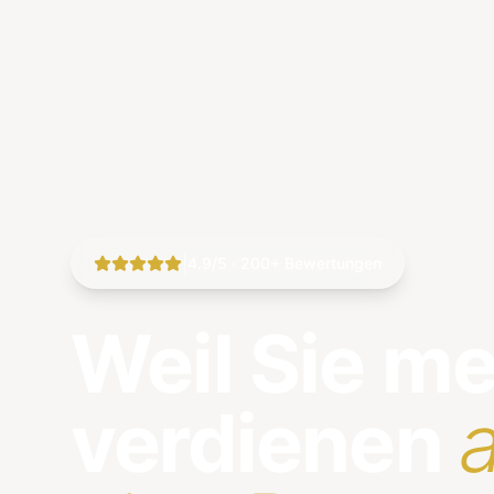
|
4.9/5 · 200+ Bewertungen
Weil Sie m
verdienen
a