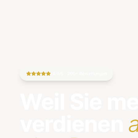
|
4.9/5 · 200+ Bewertungen
Weil Sie m
verdienen
a