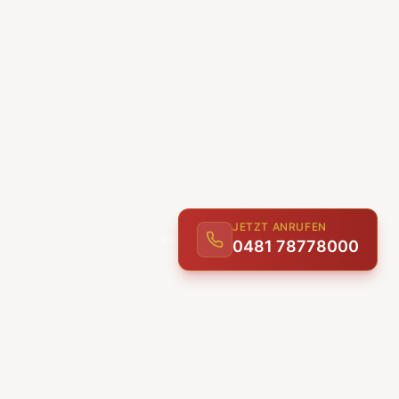
JETZT ANRUFEN
0481 78778000
ENTDECKEN
UNSERE LEISTUNGEN