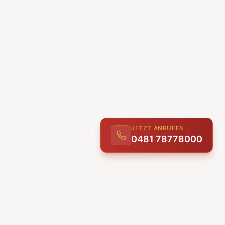
JETZT ANRUFEN
0481 78778000
ENTDECKEN
UNSERE LEISTUNGEN