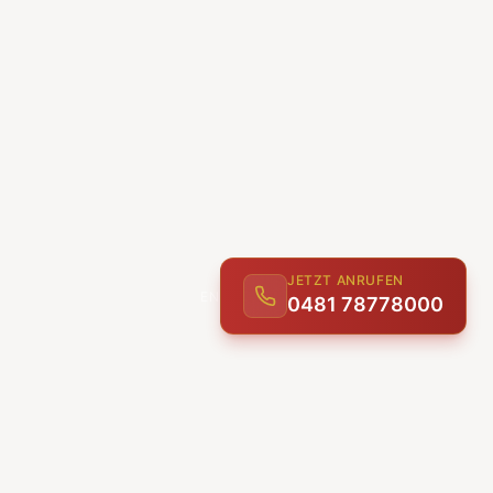
JETZT ANRUFEN
0481 78778000
ENTDECKEN
UNSERE LEISTUNGEN