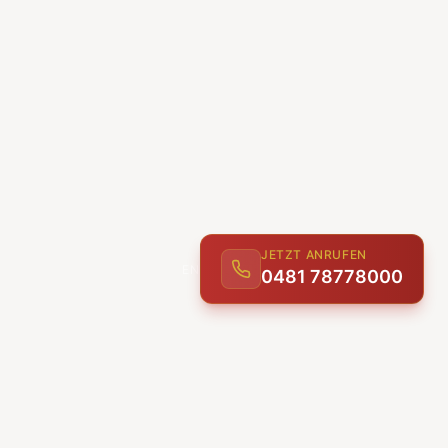
JETZT ANRUFEN
0481 78778000
ENTDECKEN
UNSERE LEISTUNGEN