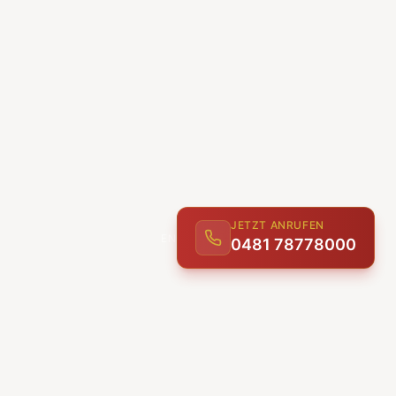
JETZT ANRUFEN
0481 78778000
ENTDECKEN
UNSERE LEISTUNGEN