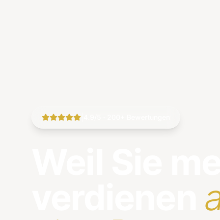
|
4.9/5 · 200+ Bewertungen
Weil Sie m
verdienen
a