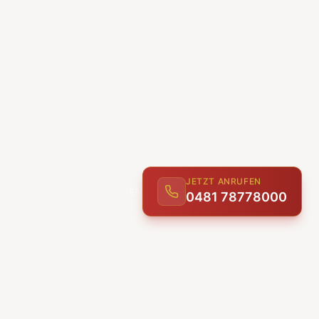
JETZT ANRUFEN
0481 78778000
ENTDECKEN
UNSERE LEISTUNGEN