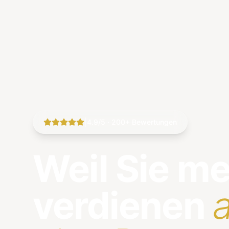
|
4.9/5 · 200+ Bewertungen
Weil Sie m
verdienen
a