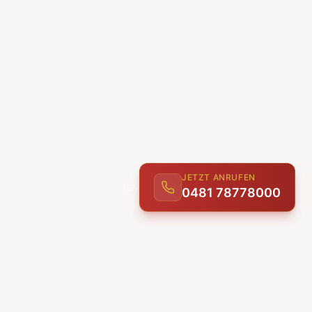
JETZT ANRUFEN
0481 78778000
ENTDECKEN
UNSERE LEISTUNGEN