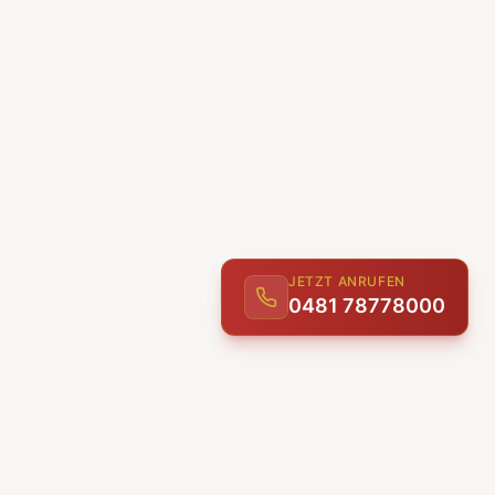
JETZT ANRUFEN
0481 78778000
ENTDECKEN
UNSERE LEISTUNGEN