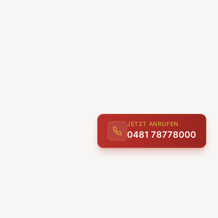
JETZT ANRUFEN
0481 78778000
ENTDECKEN
UNSERE LEISTUNGEN