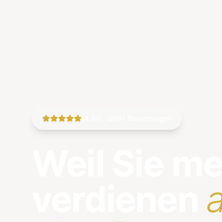
|
4.9/5 · 200+ Bewertungen
Weil Sie m
verdienen
a