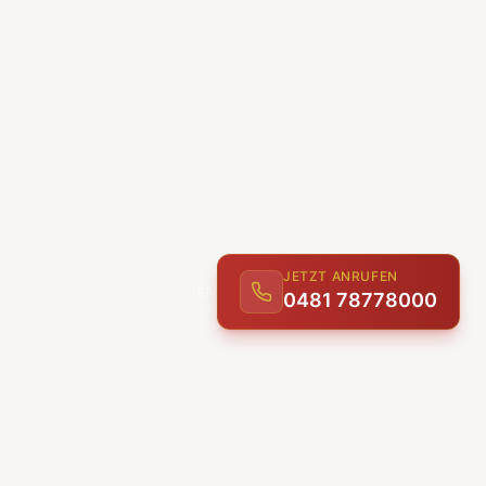
JETZT ANRUFEN
0481 78778000
ENTDECKEN
UNSERE LEISTUNGEN