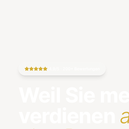
|
4.9/5 · 200+ Bewertungen
Weil Sie m
verdienen
a