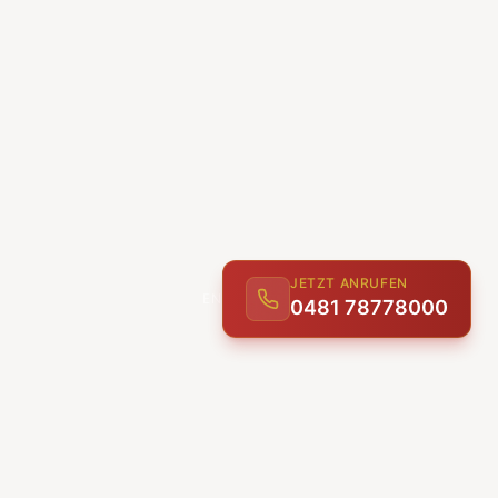
JETZT ANRUFEN
0481 78778000
ENTDECKEN
UNSERE LEISTUNGEN