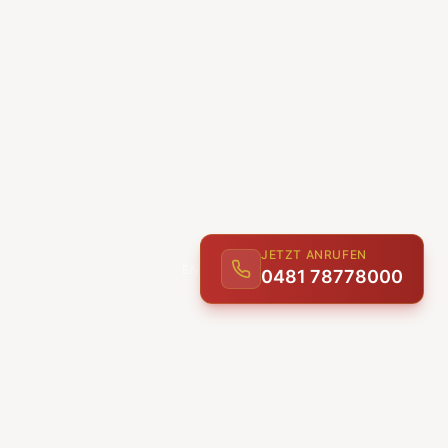
JETZT ANRUFEN
0481 78778000
ENTDECKEN
UNSERE LEISTUNGEN