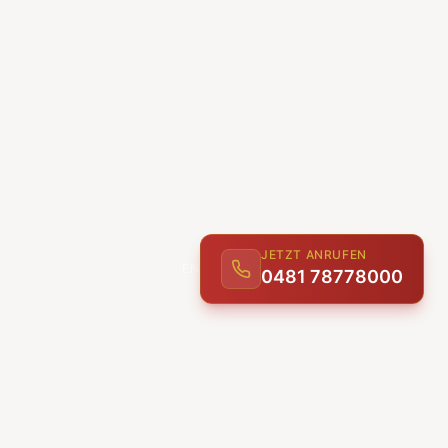
JETZT ANRUFEN
0481 78778000
ENTDECKEN
UNSERE LEISTUNGEN