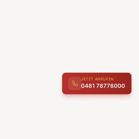
JETZT ANRUFEN
0481 78778000
ENTDECKEN
UNSERE LEISTUNGEN