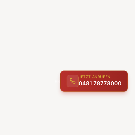
JETZT ANRUFEN
0481 78778000
ENTDECKEN
UNSERE LEISTUNGEN