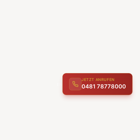
JETZT ANRUFEN
0481 78778000
ENTDECKEN
UNSERE LEISTUNGEN