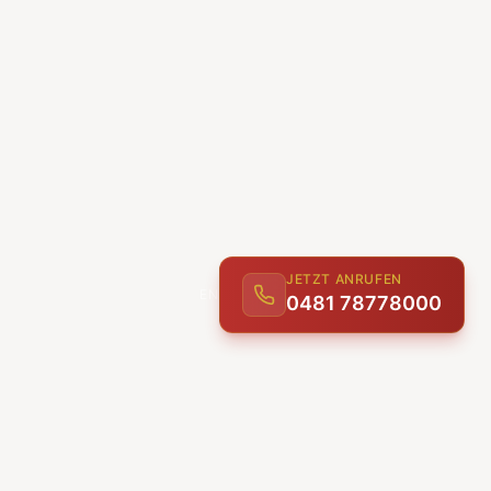
JETZT ANRUFEN
ENTDECKEN
0481 78778000
UNSERE LEISTUNGEN