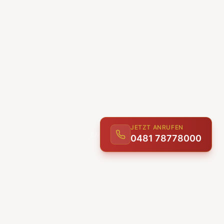
JETZT ANRUFEN
0481 78778000
ENTDECKEN
UNSERE LEISTUNGEN