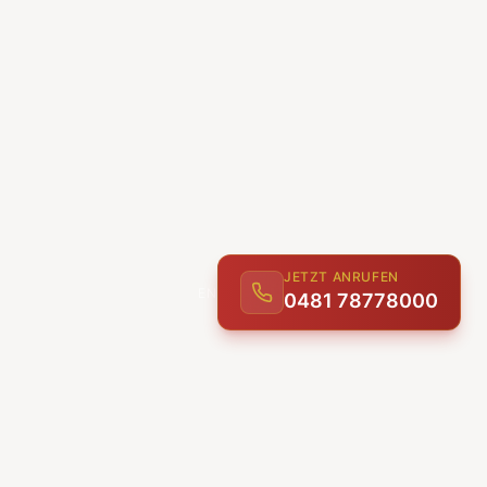
JETZT ANRUFEN
0481 78778000
ENTDECKEN
UNSERE LEISTUNGEN