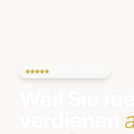
|
4.9/5 · 200+ Bewertungen
Weil Sie m
verdienen
a