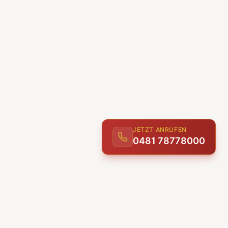
JETZT ANRUFEN
0481 78778000
ENTDECKEN
UNSERE LEISTUNGEN