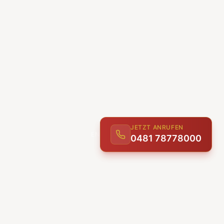
JETZT ANRUFEN
0481 78778000
ENTDECKEN
UNSERE LEISTUNGEN