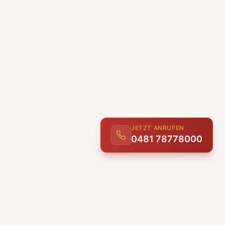
JETZT ANRUFEN
0481 78778000
ENTDECKEN
UNSERE LEISTUNGEN