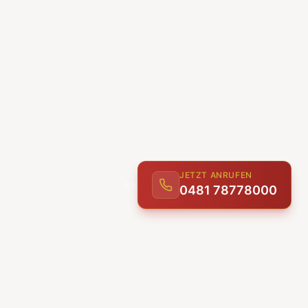
JETZT ANRUFEN
0481 78778000
ENTDECKEN
UNSERE LEISTUNGEN