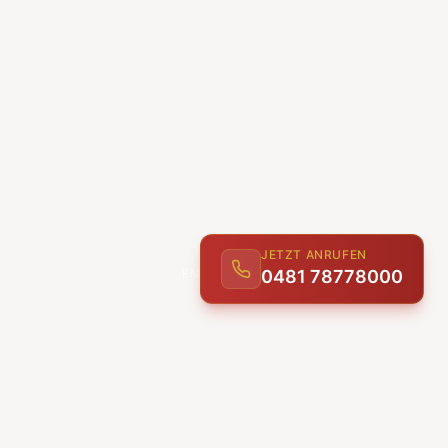
JETZT ANRUFEN
0481 78778000
ENTDECKEN
UNSERE LEISTUNGEN