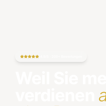
|
4.9/5 · 200+ Bewertungen
Weil Sie m
verdienen
a