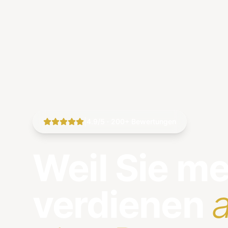
|
4.9/5 · 200+ Bewertungen
Weil Sie m
verdienen
a