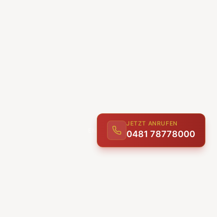
JETZT ANRUFEN
0481 78778000
ENTDECKEN
UNSERE LEISTUNGEN