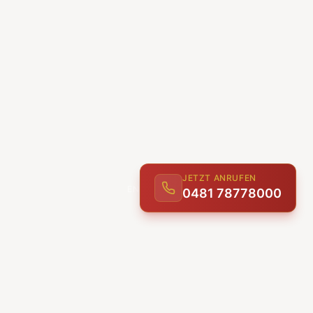
JETZT ANRUFEN
0481 78778000
ENTDECKEN
UNSERE LEISTUNGEN