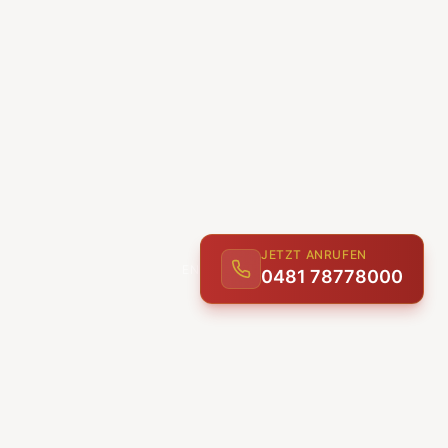
JETZT ANRUFEN
0481 78778000
ENTDECKEN
UNSERE LEISTUNGEN