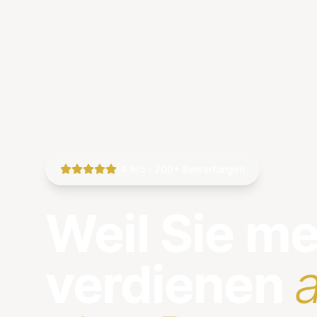
|
4.9/5 · 200+ Bewertungen
Weil Sie m
verdienen
a