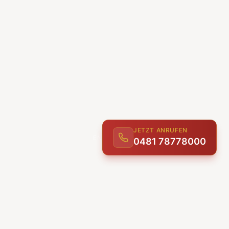
JETZT ANRUFEN
0481 78778000
ENTDECKEN
UNSERE LEISTUNGEN