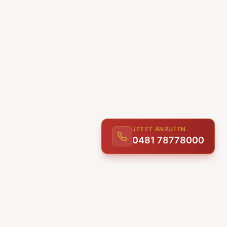
JETZT ANRUFEN
0481 78778000
ENTDECKEN
UNSERE LEISTUNGEN