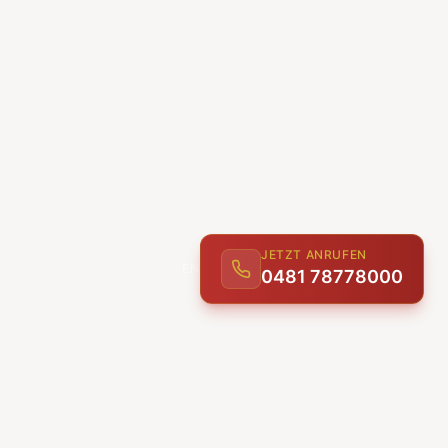
JETZT ANRUFEN
0481 78778000
ENTDECKEN
UNSERE LEISTUNGEN